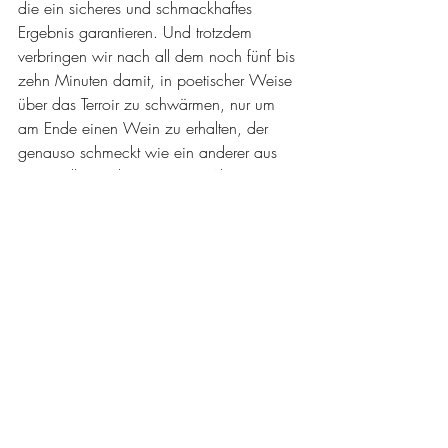
die ein sicheres und schmackhaftes 
Ergebnis garantieren. Und trotzdem 
verbringen wir nach all dem noch fünf bis 
zehn Minuten damit, in poetischer Weise 
über das Terroir zu schwärmen, nur um 
am Ende einen Wein zu erhalten, der 
genauso schmeckt wie ein anderer aus 
einer völlig anderen Region. Also, was 
war der Grund für all das Gerede über 
Terroir?
Terroir ist ein schönes Konzept – wenn die 
Weine es tatsächlich widerspiegeln. 
Leider ist dies bei einem großen Teil des 
Marktes, ja sogar bei der überwiegenden 
Mehrheit, nicht der Fall. Und dennoch 
werden auf den Etiketten Höhenangaben 
zu den Weinbergen, Granitböden und 
traditionellen Methoden gemacht, als ob 