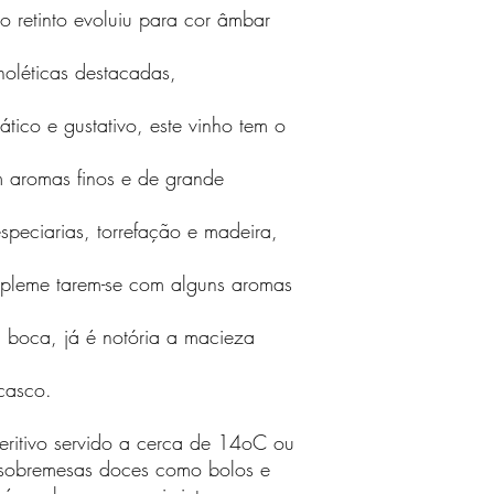
ho retinto evoluiu para cor âmbar
noléticas destacadas,
mático e gustativo, este vinho tem o
m aromas finos e de grande
especiarias, torrefação e madeira,
mpleme tarem-se com alguns aromas
a boca, já é notória a macieza
casco.
eritivo servido a cerca de 14oC ou
sobremesas doces como bolos e