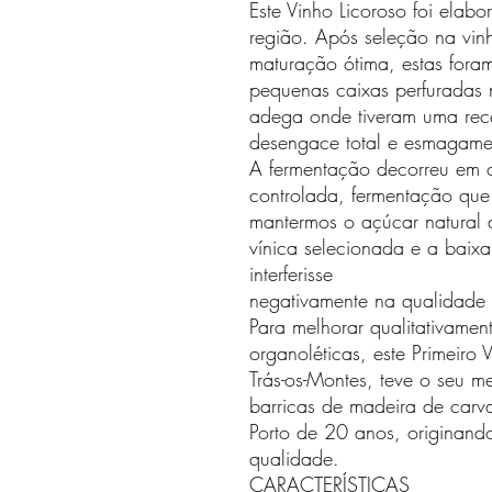
Este Vinho Licoroso foi elabo
região. Após seleção na vin
maturação ótima, estas for
pequenas caixas perfuradas 
adega onde tiveram uma rec
desengace total e esmagame
A fermentação decorreu em 
controlada, fermentação que 
mantermos o açúcar natural
vínica selecionada e a baix
interferisse
negativamente na qualidade 
Para melhorar qualitativament
organoléticas, este Primeiro
Trás-os-Montes, teve o seu 
barricas de madeira de carv
Porto de 20 anos, originand
qualidade.
CARACTERÍSTICAS