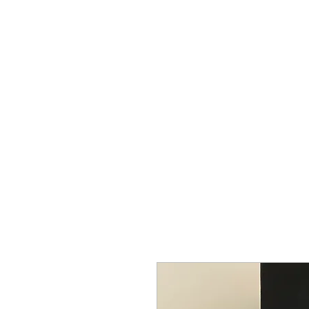
Miguel Viana Wines
Start
About Us
Support
Cellar-Celler
Common q