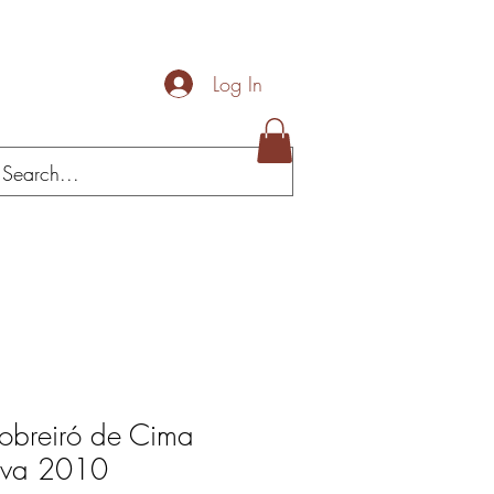
Log In
Loja/celler
obreiró de Cima
rva 2010