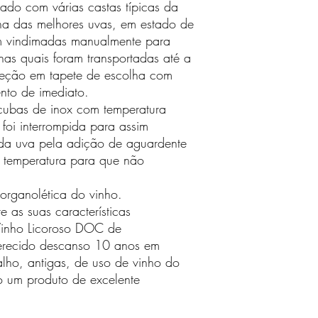
rado com várias castas típicas da
ha das melhores uvas, em estado de
am vindimadas manualmente para
nas quais foram transportadas até a
eção em tapete de escolha com
nto de imediato.
cubas de inox com temperatura
foi interrompida para assim
 da uva pela adição de aguardente
a temperatura para que não
organolética do vinho.
e as suas características
 Vinho Licoroso DOC de
merecido descanso 10 anos em
alho, antigas, de uso de vinho do
o um produto de excelente