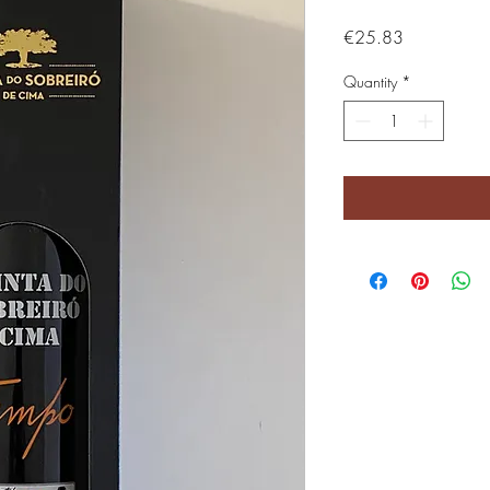
Price
€25.83
Quantity
*