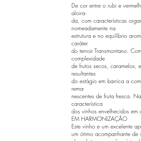
De cor entre o rubi e vermel
aloira-
da, com características orga
nomeadamente na
estrutura e no equilíbrio aro
caráter
do terroir Transmontano. Co
complexidade
de frutos secos, caramelos, 
resultantes
do estágio em barrica a co
rema-
nescentes de fruta fresca. N
característica
dos vinhos envelhecidos em 
EM HARMONIZAÇÃO
Este vinho e um excelente ap
um ótimo acompanhante de 