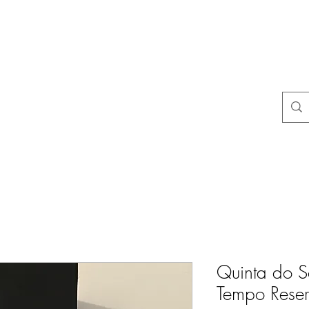
uestions
store policies
Contact
Blog
Resultados de busca
Quinta do S
Tempo Rese