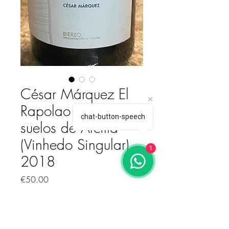
César Márquez El
Rapolao (Valtuille)
chat-button-speech
suelos de Arcilla
(Vinhedo Singular)
1
2018
Price
€50.00
Quantity
*