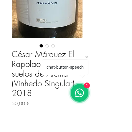
César Márquez El
Rapolao (Valtuille)
chat-button-speech
suelos de Arcilla
(Vinhedo Singular)
1
2018
Pris
50,00 €
Antall
*