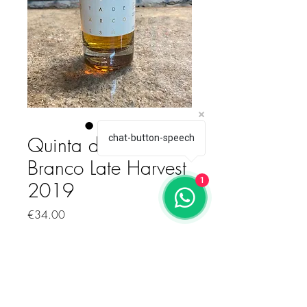
Quinta de Arcossó
chat-button-speech
Branco Late Harvest
1
2019
価格
€34.00
数量
*