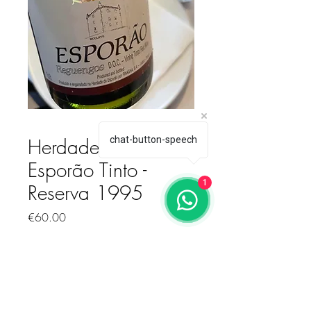
Herdade do
chat-button-speech
Esporão Tinto -
1
Reserva 1995
価格
€60.00
数量
*