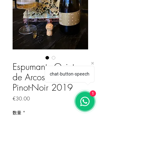
Espumante Quinta
de Arcossó Rosé
chat-button-speech
Pinot-Noir 2019
1
価格
€30.00
数量
*