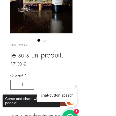
SKU : 00056
je suis un produit.
Prix
17,00 €
Quantité
*
chat-button-speech
Come and share with more
Ajouter au panier
people!
1
Je suis une description de 