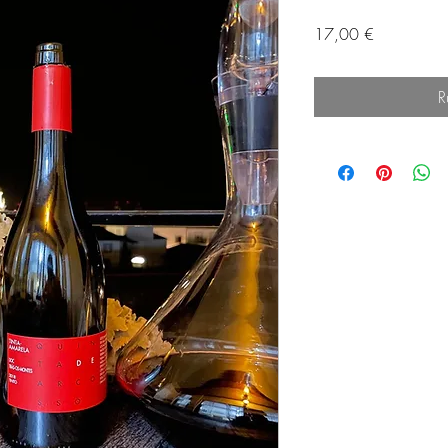
Prix
17,00 €
R