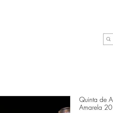
na
Questions courantes
politiques du magasin
Contact
Blog
Quinta de Ar
Amarela 2