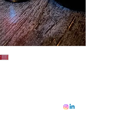
©2022 par Miguel Viana Vinhos. Fièrement créé avec Wix.com