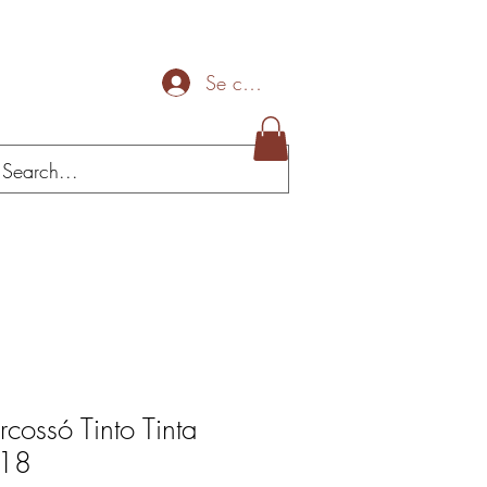
Se connecter
Mais
cossó Tinto Tinta
018