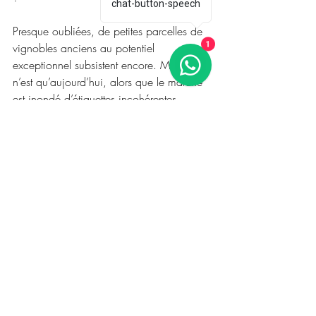
chat-button-speech
Presque oubliées, de petites parcelles de 
vignobles anciens au potentiel 
1
exceptionnel subsistent encore. Mais ce 
n’est qu’aujourd’hui, alors que le marché 
est inondé d’étiquettes incohérentes 
clamant « VIEILLES » sans fondement, que 
l’on commence à envisager une 
législation. Pourtant, nous continuons à 
créer des catégories de qualité comme 
réserve et grande réserve, tout en ignorant 
la véritable origine des raisins.
Moi qui prends le temps d’explorer ces 
projets en profondeur, de déguster, 
d’analyser les lots et d’observer la 
vinification, je sais que parmi les 
nombreuses VV, seules quelques-unes 