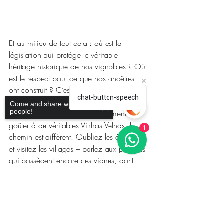
Et au milieu de tout cela : où est la 
législation qui protège le véritable 
héritage historique de nos vignobles ? Où 
est le respect pour ce que nos ancêtres 
ont construit ? C’est la véritable question.
chat-button-speech
Come and share with more
people!
Mais pour ceux qui veulent vraiment 
goûter à de véritables Vinhas Velhas, le 
1
chemin est différent. Oubliez les étiquettes 
et visitez les villages – parlez aux paysans 
qui possèdent encore ces vignes, dont 
beaucoup sont centenaires. Il en existe 
encore de nombreuses, et certains 
Sorry, the checkout page does not
support sharing
Copied to clipboard
produisent même d’excellents vins – bien 
sûr, sans grand contrôle œnologique, 
mais comme toujours, de manière 